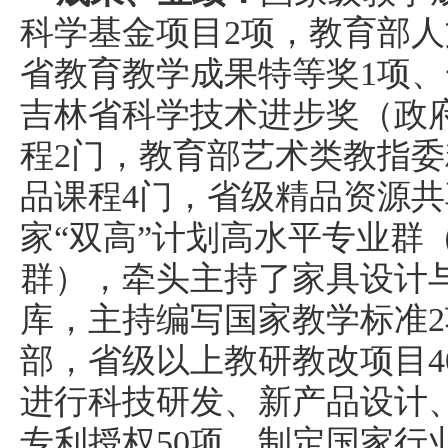
科学基金项目
2
项，教育部人
省
教育
教学成果
特等奖
1
项、
吉林省科学技术进步奖（政
程
2
门，教育部艺术类教指委
品课程
4
门，省级精品资源共
家
“
双高
”
计划高水平专业群
群），牵头主持了家具设计
库，主持编写国家教学标准
2
部，省级以上教研教改项目
4
进行科技研发、新产品设计
专利授权
5
0
项，
制定
国家行