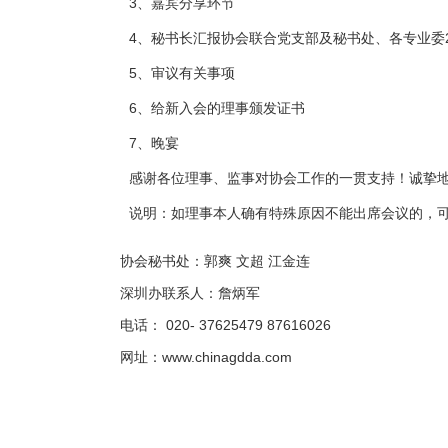
3、嘉宾分享环节
4、秘书长汇报协会联合党支部及秘书处、各专业委20
5、审议有关事项
6、给新入会的理事颁发证书
7、晚宴
感谢各位理事、监事对协会工作的一贯支持！诚挚
说明：如理事本人确有特殊原因不能出席会议的，
协会秘书处：郭爽 文超 江金连
深圳办联系人：詹炳军
电话： 020- 37625479 87616026
网址：www.chinagdda.com