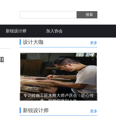
搜索
新锐设计师
加入协会
设计大咖
更多
知
专访岭南工匠木雕大师卢庆合：匠心传
承，精雕细琢刻人生
新锐设计师
更多