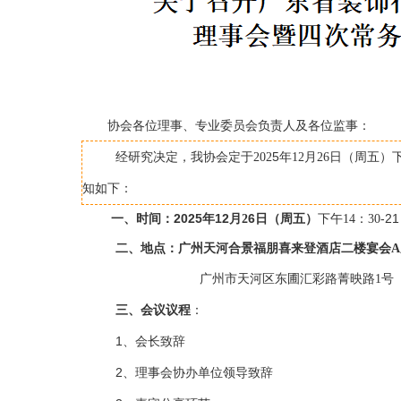
协会各位理事、专业委员会负责人及各位监事：
5
经研究决定，我协会定于202
年12
月26日（周五
知如下：
一
、时间：
2025年
12
6
日（周
五
）
-2
月2
下午14：30
二
、地点：广州天河合景福朋喜来登酒店二楼宴会A
广州市天河区东圃汇彩路菁映路1号
三
、会议
议程
：
1、会长致辞
2、理事会协办单位领导致辞